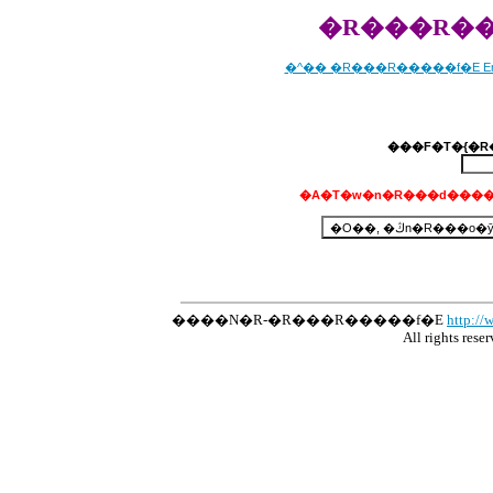
�R���R��
�^�� �R���R�����f�E Emil
�A�T�w�n�R���d����
����N�R-�R���R�����f�E
http://
All rights res