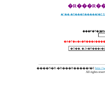
�R���R��
�^�� �R���R�����f�E Emil
�A�T�w�n�R���d����
����N�R-�R���R�����f�E
http://
All rights res