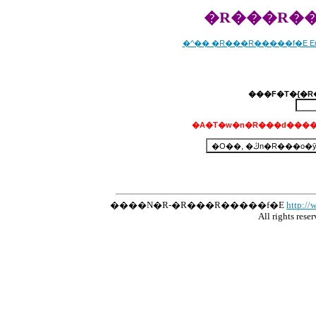
�R���R��
�^�� �R���R�����f�E Emil
�A�T�w�n�R���d����
����N�R-�R���R�����f�E
http://
All rights res