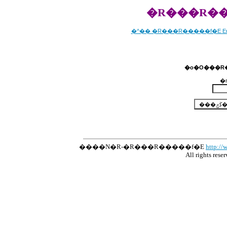
�R���R��
�^�� �R���R�����f�E Emil
�
����N�R-�R���R�����f�E
http://
All rights res